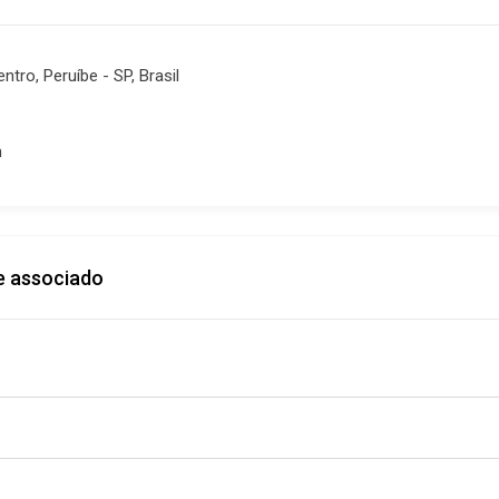
ntro, Peruíbe - SP, Brasil
m
e associado