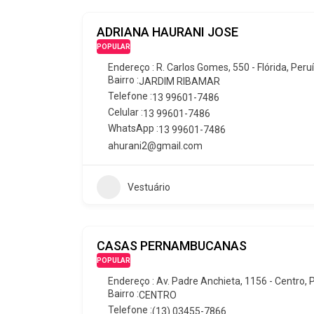
ADRIANA HAURANI JOSE
POPULAR
Endereço : R. Carlos Gomes, 550 - Flórida, Peruíb
Bairro :
JARDIM RIBAMAR
Telefone :
13 99601-7486
Celular :
13 99601-7486
WhatsApp :
13 99601-7486
ahurani2@gmail.com
Vestuário
CASAS PERNAMBUCANAS
POPULAR
Endereço : Av. Padre Anchieta, 1156 - Centro, Pe
Bairro :
CENTRO
Telefone :
(13) 03455-7866