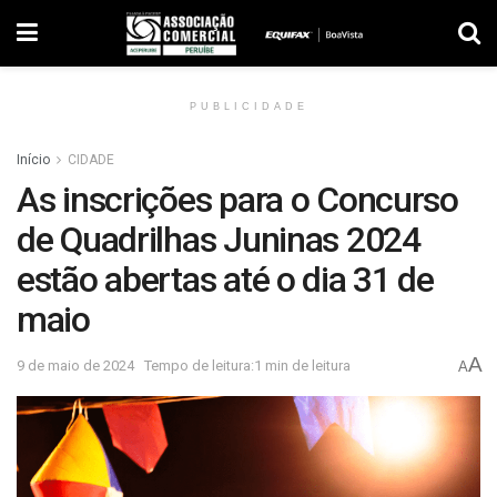
PUBLICIDADE
Início
CIDADE
As inscrições para o Concurso
de Quadrilhas Juninas 2024
estão abertas até o dia 31 de
maio
A
9 de maio de 2024
Tempo de leitura:1 min de leitura
A