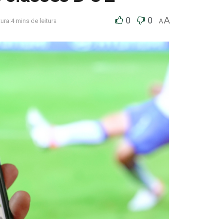
0
0
A
ura:4 mins de leitura
A