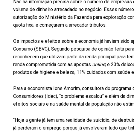
Não há informação precisa sobre o número de empresas q
volume de dinheiro arrecadado no negócio. Esses númer
autorização do Ministério da Fazenda para exploração co
quota fixa, e começarem a arrecadar tributos.
Os impactos e efeitos sobre a economia já haviam sido a
Consumo (SBVC). Segundo pesquisa de opinião feita para
reconhecem que utilizam parte da renda principal para ten
renda comprometida com as apostas
online
; e 23% deixo
produtos de higiene e beleza, 11% cuidados com saúde 
Para a economista Ione Amorim, consultora do programa d
Consumidores (Idec), “o problema escalou” e além da di
efeitos sociais e na saúde mental da população não esti
“Hoje a gente já tem uma realidade de suicídio, de destr
já perderam o emprego porque já envolveram tudo que t