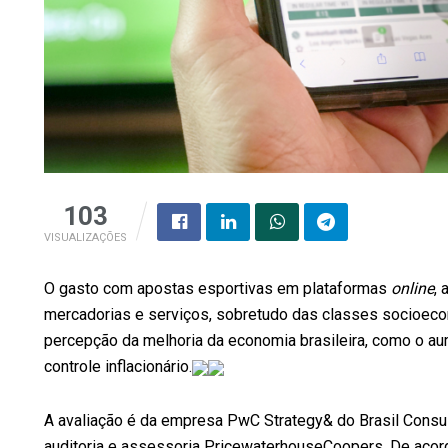
103
VISUALIZAÇÕES
O gasto com apostas esportivas em plataformas
online
, 
mercadorias e serviços, sobretudo das classes socioeco
percepção da melhoria da economia brasileira, como o a
controle inflacionário.
A avaliação é da empresa PwC Strategy& do Brasil Consult
auditoria e assessoria PricewaterhouseCoopers. De aco