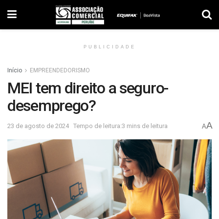
PUBLICIDADE
Início
EMPREENDEDORISMO
MEI tem direito a seguro-
desemprego?
A
23 de agosto de 2024
Tempo de leitura:3 mins de leitura
A