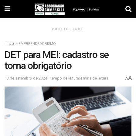
PUBLICIDADE
Início
EMPREENDEDORISMO
DET para MEI: cadastro se
torna obrigatório
A
13 de setembro de 2024
Tempo de leitura:4 mins de leitura
A