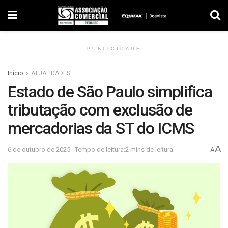
PUBLICIDADE
Início
ATUALIDADES
Estado de São Paulo simplifica
tributação com exclusão de
mercadorias da ST do ICMS
A
6 de outubro de 2025
Tempo de leitura:2 mins de leitura
A