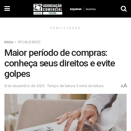
PUBLICIDADE
Início
ATUALIDADES
Maior período de compras:
conheça seus direitos e evite
golpes
A
8 de dezembro de 2025
Tempo de leitura:5 mins de leitura
A